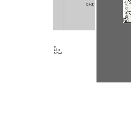
back
(c)
Gerd
Struwe