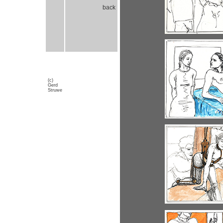
back
(c)
Gerd
Struwe