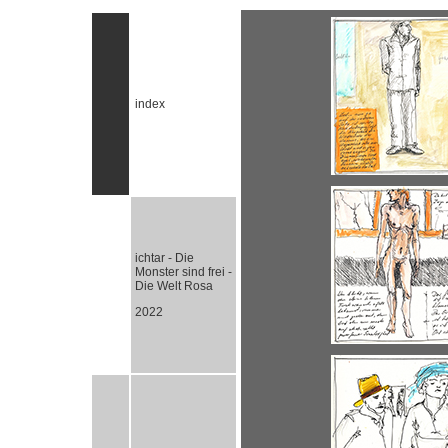
index
ichtar - Die
Monster sind frei -
Die Welt Rosa
2022